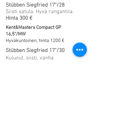
Stübben Siegfried 17"/28
Siisti satula. Hyvä rangantila.
Hinta 300 €
Kent&Masters Compact GP
16,5"/MW
Hyväkuntoinen, hinta 1200 €
Stübben Siegfried 17"/30
Kulunut, siisti, vanha
Hinta 200 €
USG 17"/valkoinen kaari
Kulumia
Hinta 200 €
Valjas- ja satulaseppä Eeva-
Liisa Sorainen
+358 -(0)50
4671674
eevaliisa.sorainen(at)gmail.co
m Liimattalantie 364,
44150 Äänekoski FINLAND