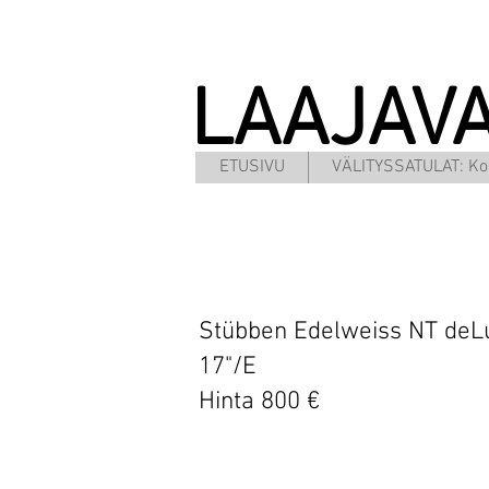
LAAJAV
ETUSIVU
VÄLITYSSATULAT: Ko
Stübben Edelweiss NT deL
17"/E
Hinta 800 €