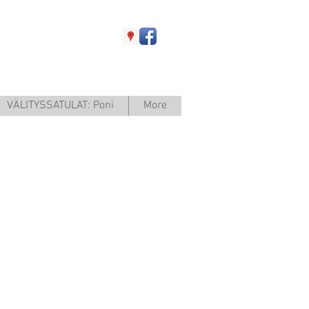
VÄLITYSSATULAT: Poni
More