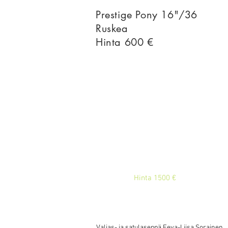
Prestige Pony 16"/36
Ruskea
Hinta 600 €
Hinta 1500 €
Valjas- ja satulaseppä Eeva-Liisa Sorai